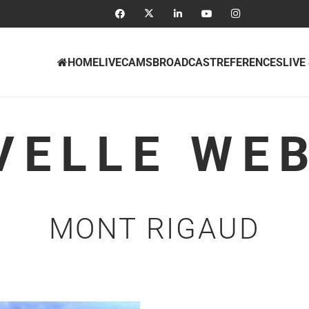
HOME
LIVECAMS
BROADCAST
REFERENCES
LIVE
VELLE WE
MONT RIGAUD