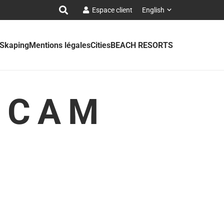
Espace client
English
 Skaping
Mentions légales
Cities
BEACH RESORTS
BCAM