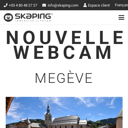
Françai
+33 4 80 48 27 27
info@skaping.com
Espace client
NOUVELLE
WEBCAM
MEGÈVE