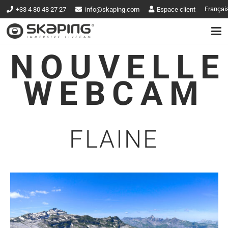
Françai
+33 4 80 48 27 27
info@skaping.com
Espace client
NOUVELLE
WEBCAM
FLAINE