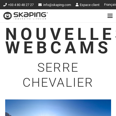
Françai
+33 4 80 48 27 27
info@skaping.com
Espace client
NOUVELLE
WEBCAMS
SERRE
CHEVALIER