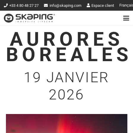
Françai
+33 4 80 48 27 27
info@skaping.com
Espace client
AURORES
BOREALES
19 JANVIER
2026