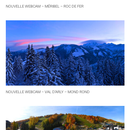
NOUVELLE WEBCAM – MÉRIBEL – ROC DE FER
NOUVELLE WEBCAM – VAL D’ARLY – MOND ROND