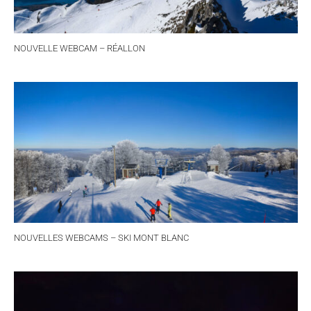
NOUVELLE WEBCAM – RÉALLON
NOUVELLES WEBCAMS – SKI MONT BLANC