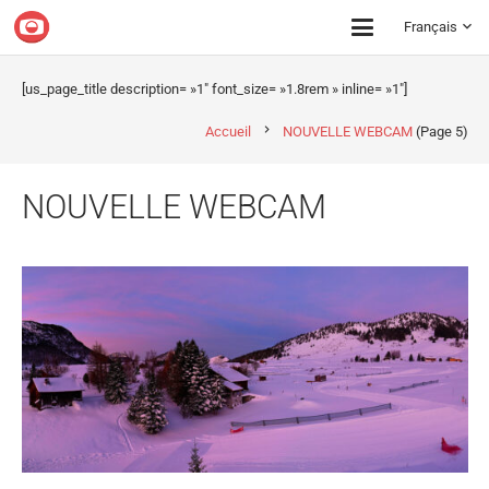
Français
[us_page_title description= »1″ font_size= »1.8rem » inline= »1″]
chevron_right
Accueil
NOUVELLE WEBCAM
(Page 5)
NOUVELLE WEBCAM