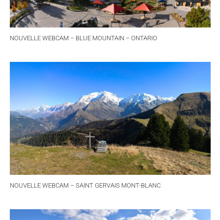
NOUVELLE WEBCAM – BLUE MOUNTAIN – ONTARIO
NOUVELLE WEBCAM – SAINT GERVAIS MONT-BLANC